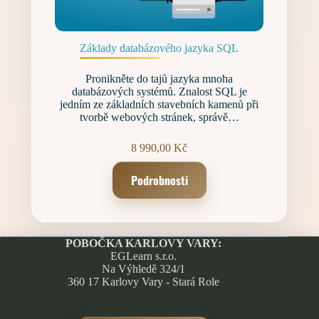
Základy databázového jazyka SQL
Pronikněte do tajů jazyka mnoha
databázových systémů. Znalost SQL je
jedním ze základních stavebních kamenů při
tvorbě webových stránek, správě…
8 990,00
Kč
Podrobnosti
POBOČKA KARLOVY VARY:
EGLearn s.r.o.
Na Výhledě 324/1
360 17 Karlovy Vary - Stará Role