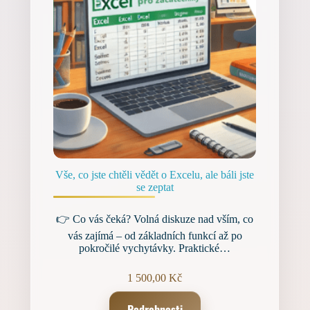
Vše, co jste chtěli vědět o Excelu, ale báli jste
se zeptat
👉 Co vás čeká? Volná diskuze nad vším, co
vás zajímá – od základních funkcí až po
pokročilé vychytávky. Praktické…
1 500,00
Kč
Podrobnosti