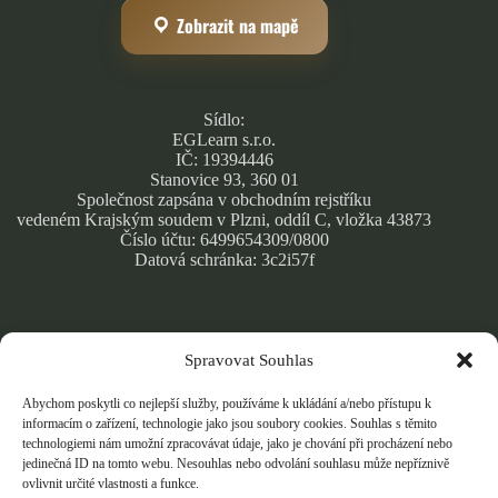
Zobrazit na mapě
Sídlo:
EGLearn s.r.o.
IČ: 19394446
Stanovice 93, 360 01
Společnost zapsána v obchodním rejstříku
vedeném Krajským soudem v Plzni, oddíl C, vložka 43873
Číslo účtu: 6499654309/0800
Datová schránka: 3c2i57f
Spravovat Souhlas
Obchodní podmínky
Zásady ochrany osobních údajů
Abychom poskytli co nejlepší služby, používáme k ukládání a/nebo přístupu k
Cookie Policy
informacím o zařízení, technologie jako jsou soubory cookies. Souhlas s těmito
technologiemi nám umožní zpracovávat údaje, jako je chování při procházení nebo
jedinečná ID na tomto webu. Nesouhlas nebo odvolání souhlasu může nepříznivě
ovlivnit určité vlastnosti a funkce.