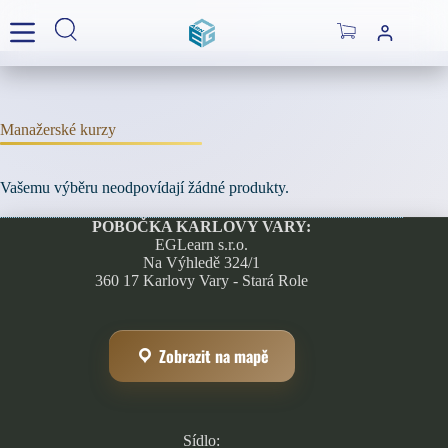
Skip
to
Shopping
content
cart
Manažerské kurzy
Vašemu výběru neodpovídají žádné produkty.
POBOČKA KARLOVY VARY:
EGLearn s.r.o.
Na Výhledě 324/1
360 17 Karlovy Vary - Stará Role
Zobrazit na mapě
Sídlo: