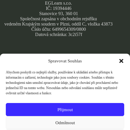
EGLearn s.r.o.
IČ: 19394446
Stanovice 93, 360 01
Společnost zapsána v obchodním rejstříku
vedeném Krajským soudem v Plzni, oddíl C, vložka 43873
Číslo účtu: 6499654309/0800
Datová schránka: 3c2i57f
Spravovat Souhlas
Obchodní podmínky
Zásady ochrany osobních údajů
Abychom poskytli co nejlepší služby, používáme k ukládání a/nebo přístupu k
Cookie Policy
informacím o zařízení, technologie jako jsou soubory cookies. Souhlas s těmito
technologiemi nám umožní zpracovávat údaje, jako je chování při procházení nebo
jedinečná ID na tomto webu. Nesouhlas nebo odvolání souhlasu může nepříznivě
ovlivnit určité vlastnosti a funkce.
Přijmout
Přijímáme bezpečné online platby kartou přes Stripe.
Vaše platební údaje jsou šifrovány a nikdy je neukládáme.
Odmítnout