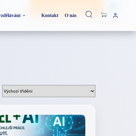
☎ +420 774 960 866
Shopping
zdělávání
Kontakt
O nás
cart