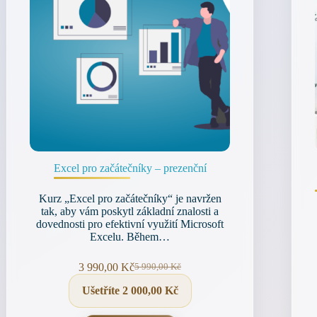
Excel pro začátečníky – prezenční
Kurz „Excel pro začátečníky“ je navržen
tak, aby vám poskytl základní znalosti a
dovednosti pro efektivní využití Microsoft
Excelu. Během…
3 990,00
Kč
5 990,00
Kč
Původní
Aktuální
cena
cena
Ušetříte
2 000,00
Kč
byla:
je:
5 990,00 Kč.
3 990,00 Kč.