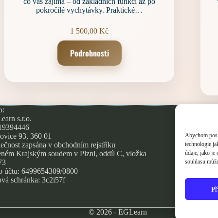
co vás zajímá – od základních funkcí až po
pokročilé vychytávky. Praktické…
1 500,00
Kč
Podrobnosti
o:
O
arn s.r.o.
Zá
 19394446
Co
Abychom poskyt
ovice 93, 360 01
technologie j
ečnost zapsána v obchodním rejstříku
údaje, jako j
ném Krajským soudem v Plzni, oddíl C, vložka
souhlasu může 
73
o účtu: 6499654309/0800
vá schránka: 3c2i57f
Př
Přijímám
Vaše pla
© 2026 - EGLearn