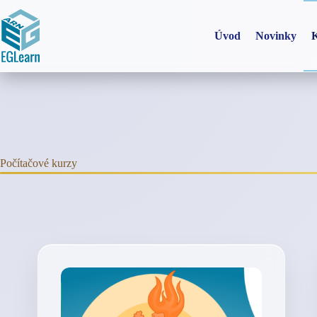
Skip
to
content
Úvod
Novinky
K
Počítačové kurzy