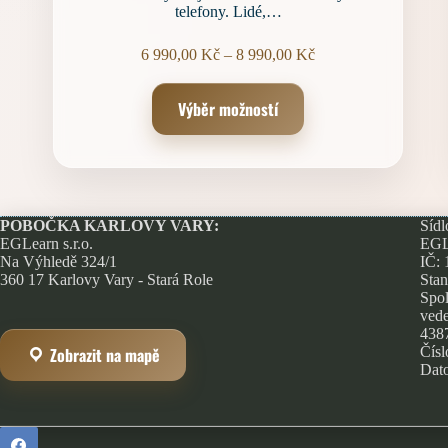
telefony. Lidé,…
Rozpětí
6 990,00
Kč
–
8 990,00
Kč
cen:
6 990,00 Kč
Tento
Výběr možností
až
produkt
8 990,00 Kč
má
více
variant.
Možnosti
lze
vybrat
POBOČKA KARLOVY VARY:
Sídl
na
EGLearn s.r.o.
EGLe
stránce
Na Výhledě 324/1
IČ:
produktu
360 17 Karlovy Vary - Stará Role
Stan
Spol
vede
438
Zobrazit na mapě
Čísl
Dato