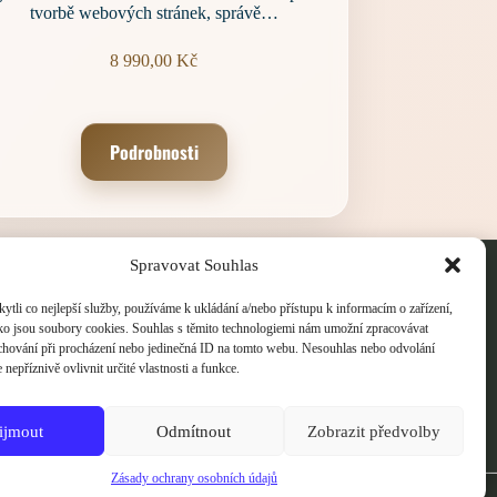
tvorbě webových stránek, správě…
8 990,00
Kč
Podrobnosti
bchodní podmínky
Spravovat Souhlas
sady ochrany osobních údajů
okie Policy
li co nejlepší služby, používáme k ukládání a/nebo přístupu k informacím o zařízení,
ako jsou soubory cookies. Souhlas s těmito technologiemi nám umožní zpracovávat
e chování při procházení nebo jedinečná ID na tomto webu. Nesouhlas nebo odvolání
nepříznivě ovlivnit určité vlastnosti a funkce.
ijmout
Odmítnout
Zobrazit předvolby
e bezpečné online platby kartou přes Stripe.
tební údaje jsou šifrovány a nikdy je neukládáme.
Zásady ochrany osobních údajů