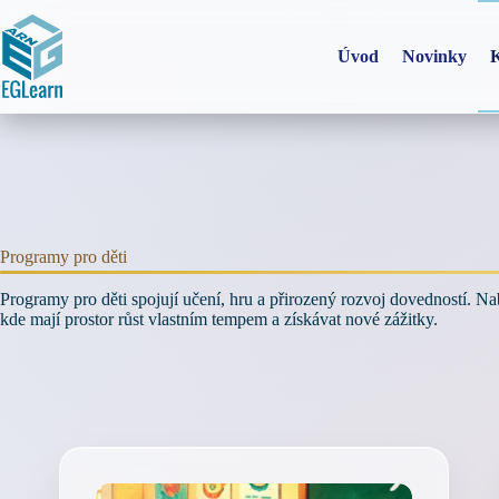
Skip
to
content
Úvod
Novinky
K
Programy pro děti
Programy pro děti spojují učení, hru a přirozený rozvoj dovedností. N
kde mají prostor růst vlastním tempem a získávat nové zážitky.