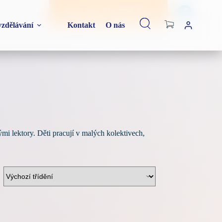
☎ +420 774 960 866
Shopping
zdělávání
Kontakt
O nás
cart
mi lektory. Děti pracují v malých kolektivech,