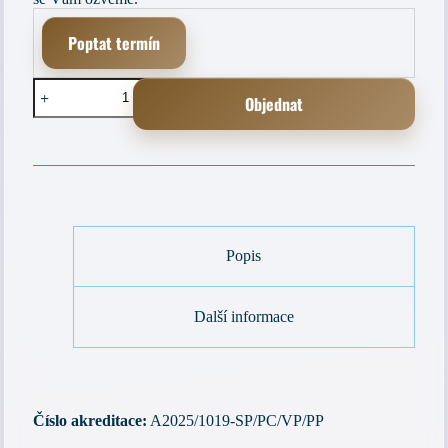
Poptat termín
Péče
Objednat
o
osoby
s
A
Alzheimerovou
l
nemocí
t
množství
e
r
n
a
Popis
t
i
v
Další informace
e
:
Číslo akreditace:
A2025/1019-SP/PC/VP/PP