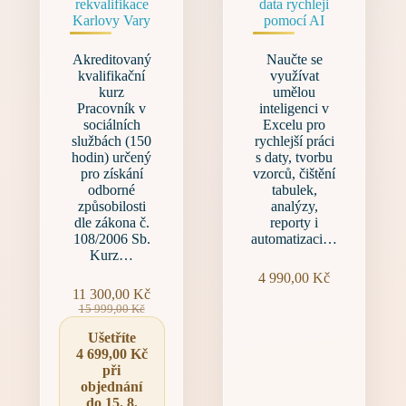
rekvalifikace
data rychleji
Karlovy Vary
pomocí AI
Akreditovaný
Naučte se
kvalifikační
využívat
kurz
umělou
Pracovník v
inteligenci v
sociálních
Excelu pro
službách (150
rychlejší práci
hodin) určený
s daty, tvorbu
pro získání
vzorců, čištění
odborné
tabulek,
způsobilosti
analýzy,
dle zákona č.
reporty i
108/2006 Sb.
automatizaci…
Kurz…
4 990,00
Kč
11 300,00
Kč
Původní
Aktuální
15 999,00
Kč
cena
cena
Ušetříte
byla:
je:
4 699,00
Kč
15 999,00 Kč.
11 300,00 Kč.
při
objednání
do 15. 8.