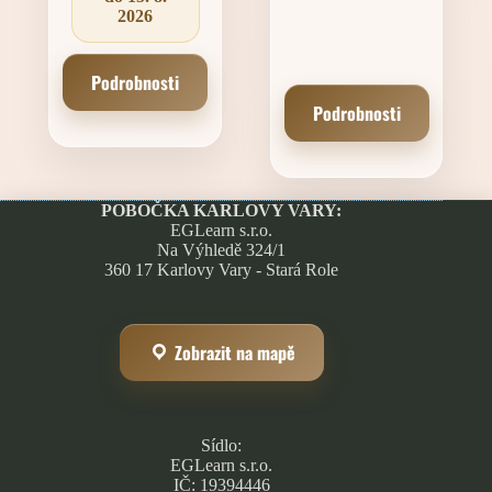
2026
Podrobnosti
Podrobnosti
POBOČKA KARLOVY VARY:
EGLearn s.r.o.
Na Výhledě 324/1
360 17 Karlovy Vary - Stará Role
Zobrazit na mapě
Sídlo:
EGLearn s.r.o.
IČ: 19394446