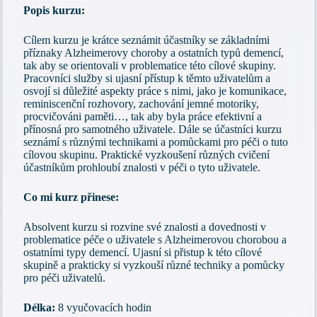
Popis kurzu:
Cílem kurzu je krátce seznámit účastníky se základními
příznaky Alzheimerovy choroby a ostatních typů demencí,
tak aby se orientovali v problematice této cílové skupiny.
Pracovníci služby si ujasní přístup k těmto uživatelům a
osvojí si důležité aspekty práce s nimi, jako je komunikace,
reminiscenční rozhovory, zachování jemné motoriky,
procvičováni paměti…, tak aby byla práce efektivní a
přínosná pro samotného uživatele. Dále se účastníci kurzu
seznámí s různými technikami a pomůckami pro péči o tuto
cílovou skupinu. Praktické vyzkoušení různých cvičení
účastníkům prohloubí znalosti v péči o tyto uživatele.
Co mi kurz přinese:
Absolvent kurzu si rozvine své znalosti a dovednosti v
problematice péče o uživatele s Alzheimerovou chorobou a
ostatními typy demencí. Ujasní si přistup k této cílové
skupině a prakticky si vyzkouší různé techniky a pomůcky
pro péči uživatelů.
Délka:
8 vyučovacích hodin