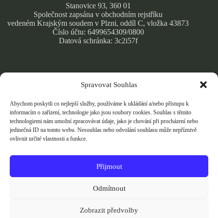
Stanovice 93, 360 01
Společnost zapsána v obchodním rejstříku
vedeném Krajským soudem v Plzni, oddíl C, vložka 43873
Číslo účtu: 6499654309/0800
Datová schránka: 3c2i57f
Spravovat Souhlas
Obchodní podmínky
Zásady ochrany osobních údajů
Abychom poskytli co nejlepší služby, používáme k ukládání a/nebo přístupu k
Cookie Policy
informacím o zařízení, technologie jako jsou soubory cookies. Souhlas s těmito
technologiemi nám umožní zpracovávat údaje, jako je chování při procházení nebo
jedinečná ID na tomto webu. Nesouhlas nebo odvolání souhlasu může nepříznivě
ovlivnit určité vlastnosti a funkce.
Přijmout
Přijímáme bezpečné online platby kartou přes Stripe.
Vaše platební údaje jsou šifrovány a nikdy je neukládáme.
Odmítnout
Zobrazit předvolby