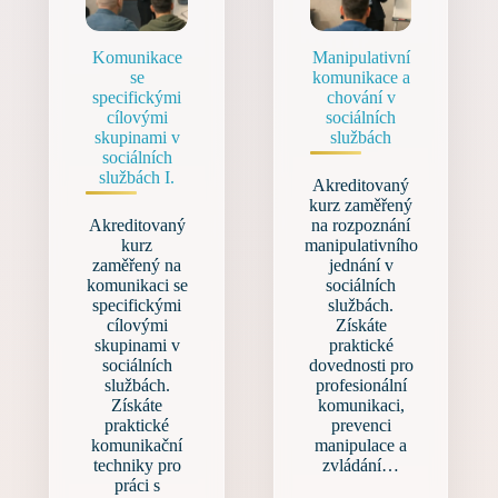
Komunikace
Manipulativní
se
komunikace a
specifickými
chování v
cílovými
sociálních
skupinami v
službách
sociálních
službách I.
Akreditovaný
kurz zaměřený
Akreditovaný
na rozpoznání
kurz
manipulativního
zaměřený na
jednání v
komunikaci se
sociálních
specifickými
službách.
cílovými
Získáte
skupinami v
praktické
sociálních
dovednosti pro
službách.
profesionální
Získáte
komunikaci,
praktické
prevenci
komunikační
manipulace a
techniky pro
zvládání…
práci s