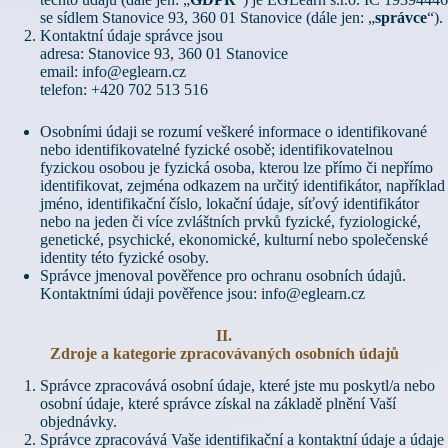
se sídlem Stanovice 93, 360 01 Stanovice (dále jen: „
správce
“).
Kontaktní údaje správce jsou
adresa: Stanovice 93, 360 01 Stanovice
email:
info@eglearn.cz
telefon: +420 702 513 516
Osobními údaji se rozumí veškeré informace o identifikované
nebo identifikovatelné fyzické osobě; identifikovatelnou
fyzickou osobou je fyzická osoba, kterou lze přímo či nepřímo
identifikovat, zejména odkazem na určitý identifikátor, například
jméno, identifikační číslo, lokační údaje, síťový identifikátor
nebo na jeden či více zvláštních prvků fyzické, fyziologické,
genetické, psychické, ekonomické, kulturní nebo společenské
identity této fyzické osoby.
Správce jmenoval pověřence pro ochranu osobních údajů.
Kontaktními údaji pověřence jsou:
info@eglearn.cz
II.
Zdroje a kategorie zpracovávaných osobních údajů
Správce zpracovává osobní údaje, které jste mu poskytl/a nebo
osobní údaje, které správce získal na základě plnění Vaší
objednávky.
Správce zpracovává Vaše identifikační a kontaktní údaje a údaje