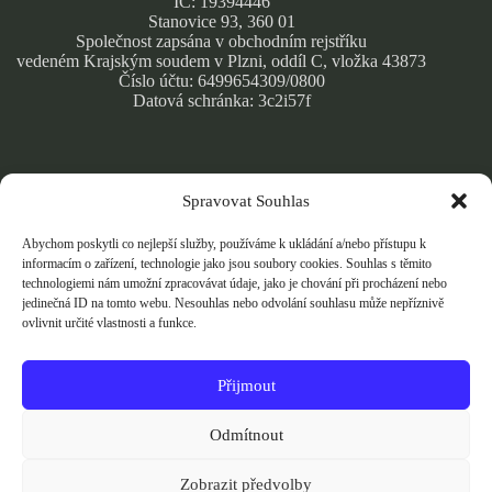
IČ: 19394446
Stanovice 93, 360 01
Společnost zapsána v obchodním rejstříku
vedeném Krajským soudem v Plzni, oddíl C, vložka 43873
Číslo účtu: 6499654309/0800
Datová schránka: 3c2i57f
Spravovat Souhlas
Obchodní podmínky
Zásady ochrany osobních údajů
Abychom poskytli co nejlepší služby, používáme k ukládání a/nebo přístupu k
Cookie Policy
informacím o zařízení, technologie jako jsou soubory cookies. Souhlas s těmito
technologiemi nám umožní zpracovávat údaje, jako je chování při procházení nebo
jedinečná ID na tomto webu. Nesouhlas nebo odvolání souhlasu může nepříznivě
ovlivnit určité vlastnosti a funkce.
Přijmout
Přijímáme bezpečné online platby kartou přes Stripe.
Vaše platební údaje jsou šifrovány a nikdy je neukládáme.
Odmítnout
Zobrazit předvolby