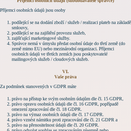
Příjemci osobních údajů (subdodavatelé správce)
Příjemci osobních údajů jsou osoby
podílející se na dodání zboží / služeb / realizaci plateb na základě
smlouvy,
podílející se na zajištění provozu služeb,
zajišťující marketingové služby.
Správce nemá v úmyslu předat osobní údaje do třetí země (do
země mimo EU) nebo mezinárodní organizaci. Příjemci
osobních údajů ve třetích zemích jsou poskytovatelé
mailingových služeb / cloudových služeb.
VI.
Vaše práva
Za podmínek stanovených v GDPR máte
právo na přístup ke svým osobním údajům dle čl. 15 GDPR,
právo opravu osobních údajů dle čl. 16 GDPR, popřípadě
omezení zpracování dle čl. 18 GDPR.
právo na výmaz osobních údajů dle čl. 17 GDPR.
právo vznést námitku proti zpracování dle čl. 21 GDPR a
právo na přenositelnost údajů dle čl. 20 GDPR.
právo odvolat souhlas se zpracováním písemně nebo