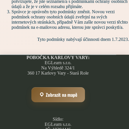
potvrzujete, že jste seznámen/a s podmínkami ochrany osobních
údajů a že je v celém rozsahu přijímáte.
Správce je oprávněn tyto podmínky změnit. Novou verzi
podmínek ochrany osobních údajů zveřejní na svých
internetových stránkách, případně Vám zašle novou verzi těchto
podmínek na e-mailovou adresu, kterou jste správci poskytl/a.
Tyto podmínky nabývají účinnosti dnem 1.7.2023.
POBOČKA KARLOVY VARY:
EGLearn s.r.o.
Na Výhledě 324/1
360 17 Karlovy Vary - Stará Role
Zobrazit na mapě
Sídlo:
EGLearn s.r.o.