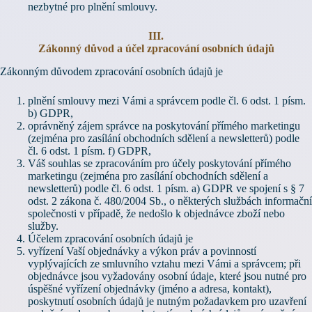
nezbytné pro plnění smlouvy.
III.
Zákonný důvod a účel zpracování osobních údajů
Zákonným důvodem zpracování osobních údajů je
plnění smlouvy mezi Vámi a správcem podle čl. 6 odst. 1 písm.
b) GDPR,
oprávněný zájem správce na poskytování přímého marketingu
(zejména pro zasílání obchodních sdělení a newsletterů) podle
čl. 6 odst. 1 písm. f) GDPR,
Váš souhlas se zpracováním pro účely poskytování přímého
marketingu (zejména pro zasílání obchodních sdělení a
newsletterů) podle čl. 6 odst. 1 písm. a) GDPR ve spojení s § 7
odst. 2 zákona č. 480/2004 Sb., o některých službách informační
společnosti v případě, že nedošlo k objednávce zboží nebo
služby.
Účelem zpracování osobních údajů je
vyřízení Vaší objednávky a výkon práv a povinností
vyplývajících ze smluvního vztahu mezi Vámi a správcem; při
objednávce jsou vyžadovány osobní údaje, které jsou nutné pro
úspěšné vyřízení objednávky (jméno a adresa, kontakt),
poskytnutí osobních údajů je nutným požadavkem pro uzavření