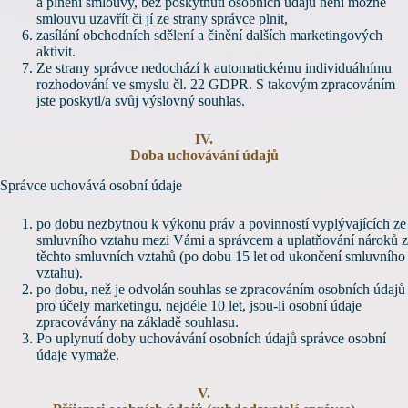
a plnění smlouvy, bez poskytnutí osobních údajů není možné
smlouvu uzavřít či jí ze strany správce plnit,
zasílání obchodních sdělení a činění dalších marketingových
aktivit.
Ze strany správce nedochází k automatickému individuálnímu
rozhodování ve smyslu čl. 22 GDPR. S takovým zpracováním
jste poskytl/a svůj výslovný souhlas.
IV.
Doba uchovávání údajů
Správce uchovává osobní údaje
po dobu nezbytnou k výkonu práv a povinností vyplývajících ze
smluvního vztahu mezi Vámi a správcem a uplatňování nároků z
těchto smluvních vztahů (po dobu 15 let od ukončení smluvního
vztahu).
po dobu, než je odvolán souhlas se zpracováním osobních údajů
pro účely marketingu, nejdéle 10 let, jsou-li osobní údaje
zpracovávány na základě souhlasu.
Po uplynutí doby uchovávání osobních údajů správce osobní
údaje vymaže.
V.