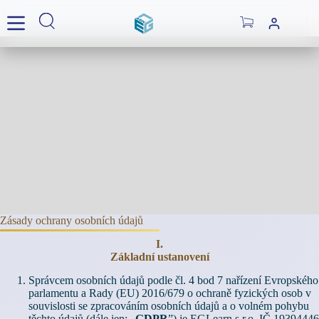
Skip
to
Shopping
content
cart
Zásady ochrany osobních údajů
I.
Základní ustanovení
Správcem osobních údajů podle čl. 4 bod 7 nařízení Evropského
parlamentu a Rady (EU) 2016/679 o ochraně fyzických osob v
souvislosti se zpracováním osobních údajů a o volném pohybu
těchto údajů (dále jen: „
GDPR
”) je EGLearn s.r.o. IČ 19394446