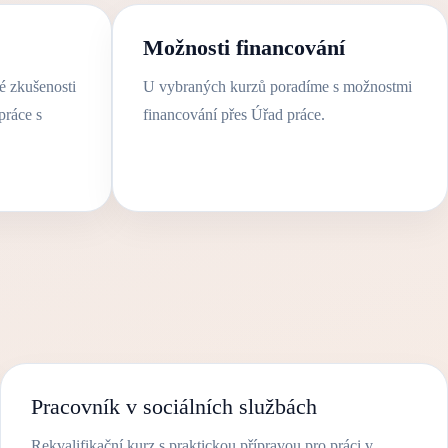
Možnosti financování
é zkušenosti
U vybraných kurzů poradíme s možnostmi
práce s
financování přes Úřad práce.
Pracovník v sociálních službách
Rekvalifikační kurz s praktickou přípravou pro práci v