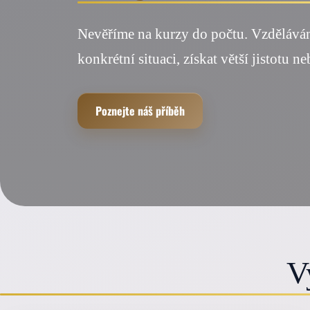
Nevěříme na kurzy do počtu. Vzdělává
konkrétní situaci, získat větší jistotu n
Poznejte náš příběh
V