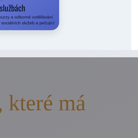
službách
kurzy a odborné vzdělávání
sociálních služeb a pečující
, které má