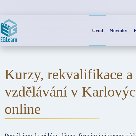
Skip
to
content
Úvod
Novinky
K
Kurzy, rekvalifikace a
vzdělávání v Karlovýc
online
Pomáháme dospělým, dětem, firmám i cizincům získat