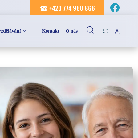
☎ +420 774 960 866
Shopping
zdělávání
Kontakt
O nás
cart