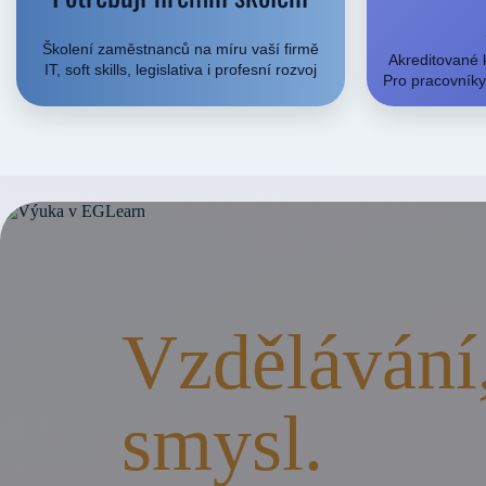
Školení zaměstnanců na míru vaší firmě
Akreditované 
IT, soft skills, legislativa i profesní rozvoj
Pro pracovníky 
Vzdělávání
smysl.