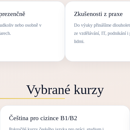
 prezenčně
Zkušenosti z praxe
kudkoliv nebo osobně v
Do výuky přinášíme dlouholet
arech.
ze vzdělávání, IT, podnikání i 
lidmi.
Vybrané kurzy
Čeština pro cizince B1/B2
Pokročilé kurzy českého jazyka pro práci, studium i