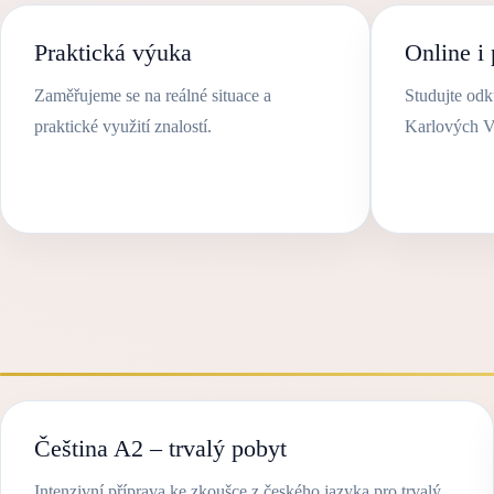
Praktická výuka
Online i
Zaměřujeme se na reálné situace a
Studujte od
praktické využití znalostí.
Karlových V
Čeština A2 – trvalý pobyt
Intenzivní příprava ke zkoušce z českého jazyka pro trvalý