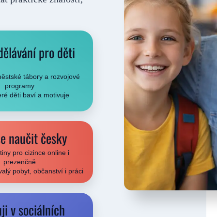
dělávání pro děti
městské tábory a rozvojové
programy
eré děti baví a motivuje
se naučit česky
iny pro cizince online i
prezenčně
valý pobyt, občanství i práci
ji v sociálních