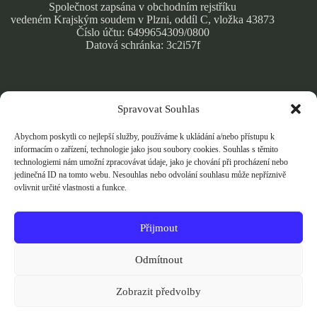
Společnost zapsána v obchodním rejstříku
vedeném Krajským soudem v Plzni, oddíl C, vložka 43873
Číslo účtu: 6499654309/0800
Datová schránka: 3c2i57f
Spravovat Souhlas
Obchodní podmínky
Zásady ochrany osobních údajů
Abychom poskytli co nejlepší služby, používáme k ukládání a/nebo přístupu k
Cookie Policy
informacím o zařízení, technologie jako jsou soubory cookies. Souhlas s těmito
technologiemi nám umožní zpracovávat údaje, jako je chování při procházení nebo
jedinečná ID na tomto webu. Nesouhlas nebo odvolání souhlasu může nepříznivě
ovlivnit určité vlastnosti a funkce.
Přijmout
Přijímáme bezpečné online platby kartou přes Stripe.
Vaše platební údaje jsou šifrovány a nikdy je neukládáme.
Odmítnout
Zobrazit předvolby