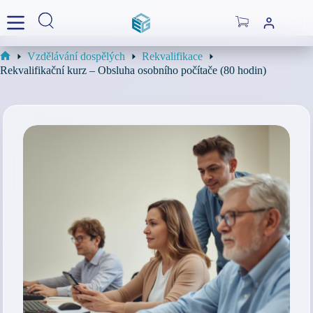
Skip
to
Shopping
content
cart
Vzdělávání dospělých
Rekvalifikace
Home
Rekvalifikační kurz – Obsluha osobního počítače (80 hodin)