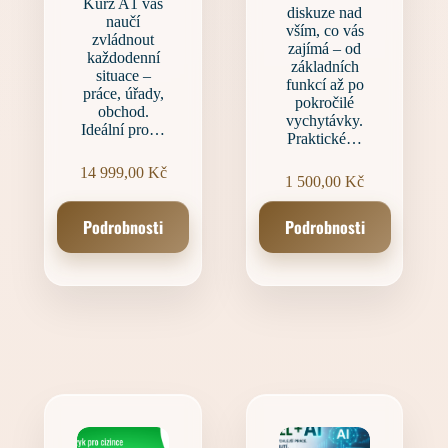
Kurz A1 vás
diskuze nad
naučí
vším, co vás
zvládnout
zajímá – od
každodenní
základních
situace –
funkcí až po
práce, úřady,
pokročilé
obchod.
vychytávky.
Ideální pro…
Praktické…
14 999,00
Kč
1 500,00
Kč
Podrobnosti
Podrobnosti