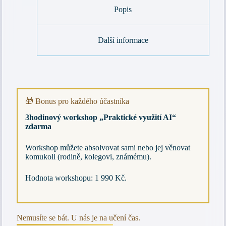
a
Popis
t
i
v
Další informace
e
:
🎁 Bonus pro každého účastníka
3hodinový workshop „Praktické využití AI“
zdarma
Workshop můžete absolvovat sami nebo jej věnovat
komukoli (rodině, kolegovi, známému).
Hodnota workshopu: 1 990 Kč.
Nemusíte se bát. U nás je na učení čas.