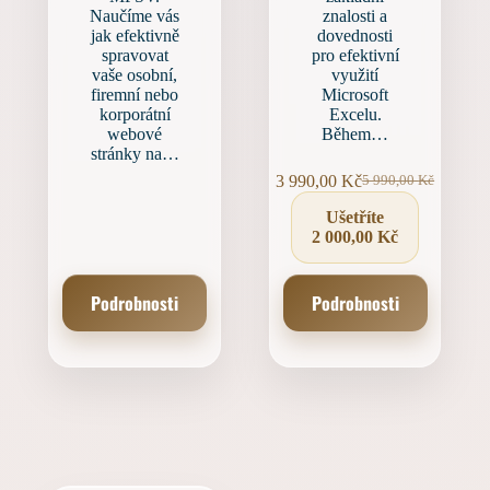
Naučíme vás
znalosti a
jak efektivně
dovednosti
spravovat
pro efektivní
vaše osobní,
využití
firemní nebo
Microsoft
korporátní
Excelu.
webové
Během…
stránky na…
3 990,00
Kč
5 990,00
Kč
Původní
Aktuální
cena
cena
Ušetříte
byla:
je:
2 000,00
Kč
5 990,00 Kč.
3 990,00 Kč.
Podrobnosti
Podrobnosti