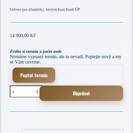
Určeno pro účastníky, kterým kurz hradí ÚP.
14 900,00
Kč
Zvolte si termín a počet osob
Nemáme vypsaný termín, ale to nevadí. Poptejte nový a my
se Vám ozveme.
Poptat termín
Rekvalifikační
Objednat
kurz
–
Obsluha
A
osobního
l
počítače
t
(80
e
hodin)
r
množství
n