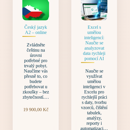
Český jazyk
Excel s
A2 – online
umělou
inteligencí:
Naučte se
Zvládněte
analyzovat
češtinu na
data rychleji
úrovni
pomocí AI
potřebné pro
trvalý pobyt.
Naučíme vás
Naučte se
přesně to, co
využívat
budete
umělou
potřebovat u
inteligenci v
zkoušky – bez
Excelu pro
zbytečností.…
rychlejší práci
s daty, tvorbu
vzorců, čištění
19 900,00
Kč
tabulek,
analýzy,
reporty i
automatizaci…