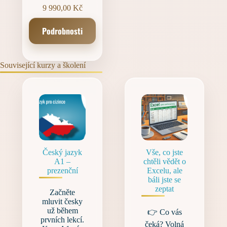
9 990,00
Kč
Podrobnosti
Související kurzy a školení
Český jazyk
Vše, co jste
A1 –
chtěli vědět o
prezenční
Excelu, ale
báli jste se
zeptat
Začněte
mluvit česky
už během
👉 Co vás
prvních lekcí.
čeká? Volná