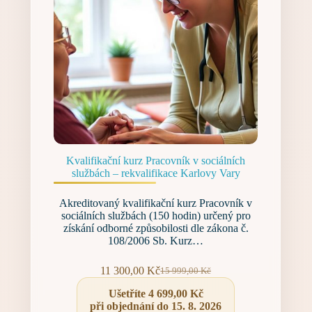
Kvalifikační kurz Pracovník v sociálních
službách – rekvalifikace Karlovy Vary
Akreditovaný kvalifikační kurz Pracovník v
sociálních službách (150 hodin) určený pro
získání odborné způsobilosti dle zákona č.
108/2006 Sb. Kurz…
11 300,00
Kč
15 999,00
Kč
Původní
Aktuální
cena
cena
Ušetříte
4 699,00
Kč
byla:
je:
při objednání do 15. 8. 2026