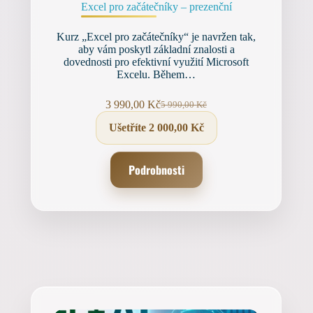
Excel pro začátečníky – prezenční
Kurz „Excel pro začátečníky“ je navržen tak,
aby vám poskytl základní znalosti a
dovednosti pro efektivní využití Microsoft
Excelu. Během…
3 990,00
Kč
5 990,00
Kč
Původní
Aktuální
cena
cena
Ušetříte
2 000,00
Kč
byla:
je:
5 990,00 Kč.
3 990,00 Kč.
Podrobnosti