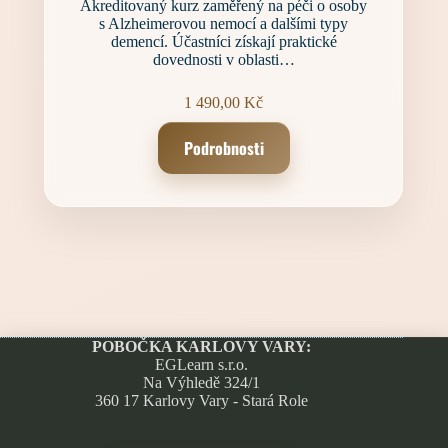
Akreditovaný kurz zaměřený na péči o osoby
s Alzheimerovou nemocí a dalšími typy
demencí. Účastníci získají praktické
dovednosti v oblasti…
1 490,00
Kč
Podrobnosti
POBOČKA KARLOVY VARY:
EGLearn s.r.o.
Na Výhledě 324/1
360 17 Karlovy Vary - Stará Role