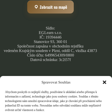
Zobrazit na mapě
Sídlo:
EGLearn s.r.o.
IČ: 19394446
Stanovice 93, 360 01
Společnost zapsána v obchodním rejstříku
vedeném Krajským soudem v Plzni, oddíl C, vložka 43873
Číslo účtu: 6499654309/0800
Datová schránka: 3c2i57f
Spravovat Souhlas
Obchodní podmínky
Zásady ochrany osobních údajů
Abychom poskytli co nejlepší služby, používáme k ukládání a/nebo přístupu k
Cookie Policy
informacím o zařízení, technologie jako jsou soubory cookies. Souhlas s těmito
technologiemi nám umožní zpracovávat údaje, jako je chování při procházení nebo
jedinečná ID na tomto webu. Nesouhlas nebo odvolání souhlasu může nepříznivě
ovlivnit určité vlastnosti a funkce.