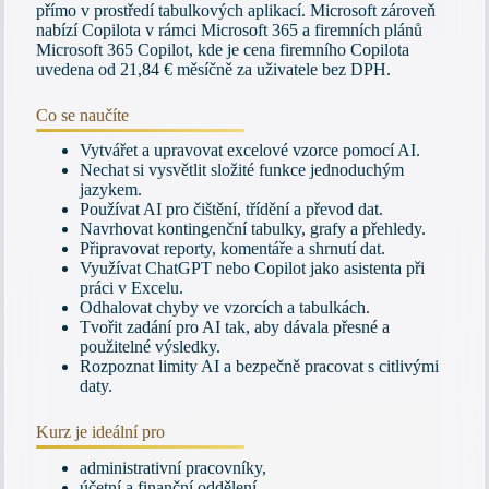
přímo v prostředí tabulkových aplikací. Microsoft zároveň
nabízí Copilota v rámci Microsoft 365 a firemních plánů
Microsoft 365 Copilot, kde je cena firemního Copilota
uvedena od 21,84 € měsíčně za uživatele bez DPH.
Co se naučíte
Vytvářet a upravovat excelové vzorce pomocí AI.
Nechat si vysvětlit složité funkce jednoduchým
jazykem.
Používat AI pro čištění, třídění a převod dat.
Navrhovat kontingenční tabulky, grafy a přehledy.
Připravovat reporty, komentáře a shrnutí dat.
Využívat ChatGPT nebo Copilot jako asistenta při
práci v Excelu.
Odhalovat chyby ve vzorcích a tabulkách.
Tvořit zadání pro AI tak, aby dávala přesné a
použitelné výsledky.
Rozpoznat limity AI a bezpečně pracovat s citlivými
daty.
Kurz je ideální pro
administrativní pracovníky,
účetní a finanční oddělení,