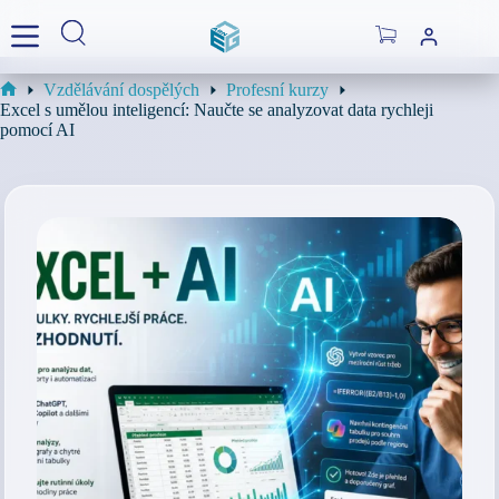
Skip
to
Shopping
content
cart
Vzdělávání dospělých
Profesní kurzy
Home
Excel s umělou inteligencí: Naučte se analyzovat data rychleji
pomocí AI