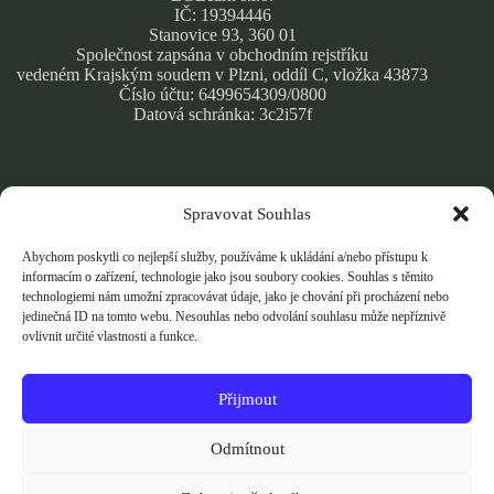
IČ: 19394446
Stanovice 93, 360 01
Společnost zapsána v obchodním rejstříku
vedeném Krajským soudem v Plzni, oddíl C, vložka 43873
Číslo účtu: 6499654309/0800
Datová schránka: 3c2i57f
Spravovat Souhlas
Obchodní podmínky
Zásady ochrany osobních údajů
Abychom poskytli co nejlepší služby, používáme k ukládání a/nebo přístupu k
Cookie Policy
informacím o zařízení, technologie jako jsou soubory cookies. Souhlas s těmito
technologiemi nám umožní zpracovávat údaje, jako je chování při procházení nebo
jedinečná ID na tomto webu. Nesouhlas nebo odvolání souhlasu může nepříznivě
ovlivnit určité vlastnosti a funkce.
Přijmout
Přijímáme bezpečné online platby kartou přes Stripe.
Vaše platební údaje jsou šifrovány a nikdy je neukládáme.
Odmítnout