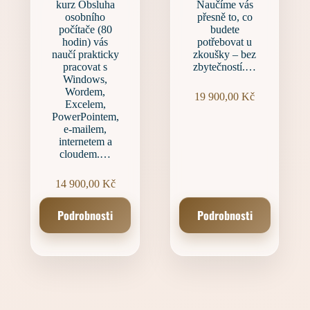
kurz Obsluha
Naučíme vás
osobního
přesně to, co
počítače (80
budete
hodin) vás
potřebovat u
naučí prakticky
zkoušky – bez
pracovat s
zbytečností.…
Windows,
Wordem,
19 900,00
Kč
Excelem,
PowerPointem,
e-mailem,
internetem a
cloudem.…
14 900,00
Kč
Podrobnosti
Podrobnosti