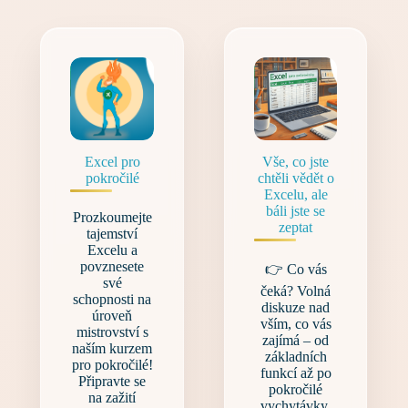
Excel pro
Vše, co jste
pokročilé
chtěli vědět o
Excelu, ale
báli jste se
Prozkoumejte
zeptat
tajemství
Excelu a
povznesete
👉 Co vás
své
čeká? Volná
schopnosti na
diskuze nad
úroveň
vším, co vás
mistrovství s
zajímá – od
naším kurzem
základních
pro pokročilé!
funkcí až po
Připravte se
pokročilé
na zažití
vychytávky.