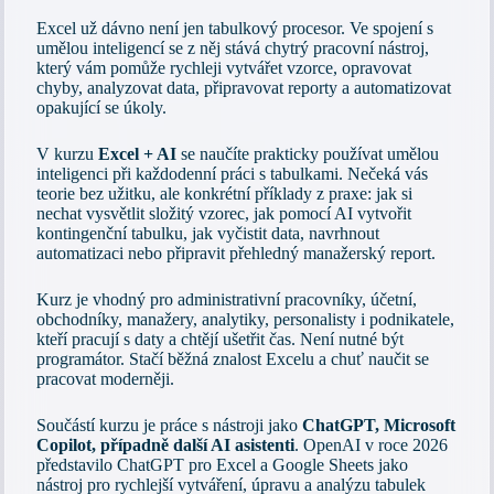
Excel už dávno není jen tabulkový procesor. Ve spojení s
umělou inteligencí se z něj stává chytrý pracovní nástroj,
který vám pomůže rychleji vytvářet vzorce, opravovat
chyby, analyzovat data, připravovat reporty a automatizovat
opakující se úkoly.
V kurzu
Excel + AI
se naučíte prakticky používat umělou
inteligenci při každodenní práci s tabulkami. Nečeká vás
teorie bez užitku, ale konkrétní příklady z praxe: jak si
nechat vysvětlit složitý vzorec, jak pomocí AI vytvořit
kontingenční tabulku, jak vyčistit data, navrhnout
automatizaci nebo připravit přehledný manažerský report.
Kurz je vhodný pro administrativní pracovníky, účetní,
obchodníky, manažery, analytiky, personalisty i podnikatele,
kteří pracují s daty a chtějí ušetřit čas. Není nutné být
programátor. Stačí běžná znalost Excelu a chuť naučit se
pracovat moderněji.
Součástí kurzu je práce s nástroji jako
ChatGPT, Microsoft
Copilot, případně další AI asistenti
. OpenAI v roce 2026
představilo ChatGPT pro Excel a Google Sheets jako
nástroj pro rychlejší vytváření, úpravu a analýzu tabulek