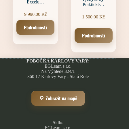
Excelu…
Praktické…
9 990,00
Kč
1 500,00
Kč
Podrobnosti
Podrobnosti
POBOČKA KARLOVY VARY:
EGLearn s.r.o.
Na Výhledě 324/1
360 17 Karlovy Vary - Stará Role
Zobrazit na mapě
Sídlo:
EGLearn s.r.o.