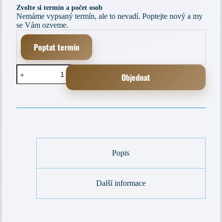
Zvolte si termín a počet osob
Nemáme vypsaný termín, ale to nevadí. Poptejte nový a my
se Vám ozveme.
Poptat termín
Excel
Objednat
s
umělou
inteligencí:
A
Naučte
l
se
t
analyzovat
e
data
r
rychleji
n
pomocí
a
AI
Popis
t
množství
i
v
Další informace
e
: