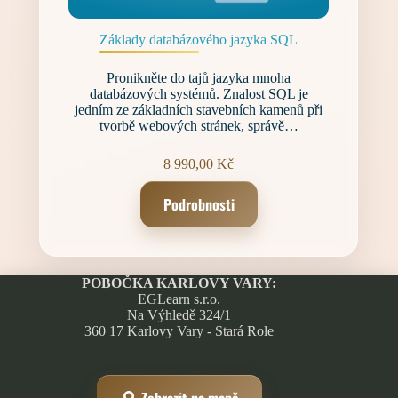
Základy databázového jazyka SQL
Pronikněte do tajů jazyka mnoha
databázových systémů. Znalost SQL je
jedním ze základních stavebních kamenů při
tvorbě webových stránek, správě…
8 990,00
Kč
Podrobnosti
POBOČKA KARLOVY VARY:
EGLearn s.r.o.
Na Výhledě 324/1
360 17 Karlovy Vary - Stará Role