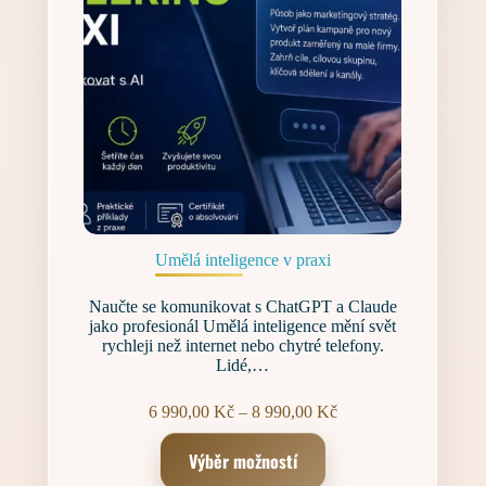
Umělá inteligence v praxi
Naučte se komunikovat s ChatGPT a Claude
jako profesionál Umělá inteligence mění svět
rychleji než internet nebo chytré telefony.
Lidé,…
Rozpětí
6 990,00
Kč
–
8 990,00
Kč
cen:
Tento
6 990,00 Kč
Výběr možností
produkt
až
má