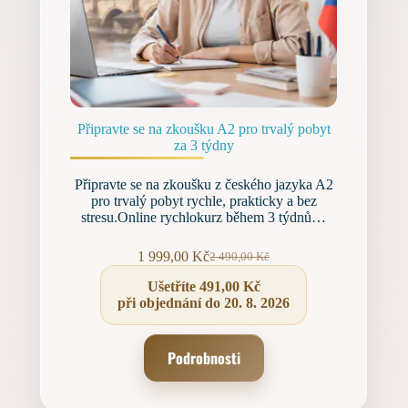
Připravte se na zkoušku A2 pro trvalý pobyt
za 3 týdny
Připravte se na zkoušku z českého jazyka A2
pro trvalý pobyt rychle, prakticky a bez
stresu.Online rychlokurz během 3 týdnů…
1 999,00
Kč
2 490,00
Kč
Původní
Aktuální
cena
cena
Ušetříte
491,00
Kč
byla:
je:
při objednání do 20. 8. 2026
2 490,00 Kč.
1 999,00 Kč.
Podrobnosti