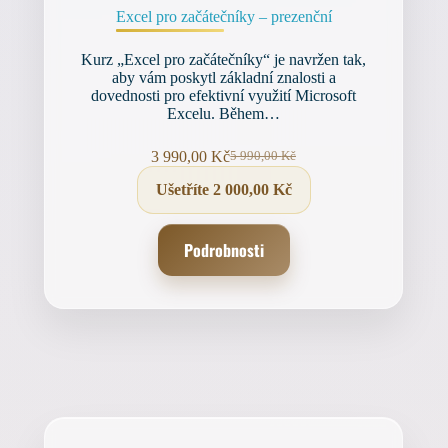
Excel pro začátečníky – prezenční
Kurz „Excel pro začátečníky“ je navržen tak,
aby vám poskytl základní znalosti a
dovednosti pro efektivní využití Microsoft
Excelu. Během…
3 990,00
Kč
5 990,00
Kč
Původní
Aktuální
cena
cena
Ušetříte
2 000,00
Kč
byla:
je:
5 990,00 Kč.
3 990,00 Kč.
Podrobnosti