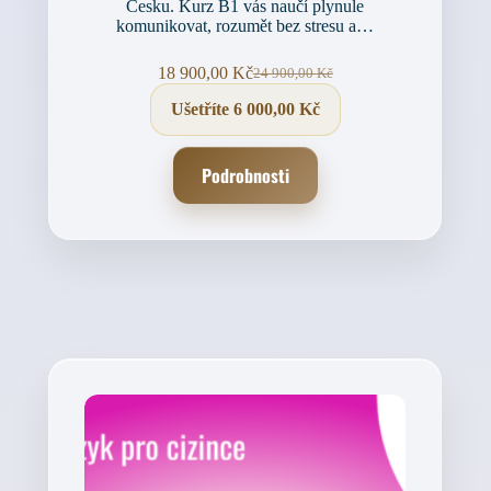
Česku. Kurz B1 vás naučí plynule
komunikovat, rozumět bez stresu a…
18 900,00
Kč
24 900,00
Kč
Původní
Aktuální
cena
cena
Ušetříte
6 000,00
Kč
byla:
je:
24 900,00 Kč.
18 900,00 Kč.
Podrobnosti