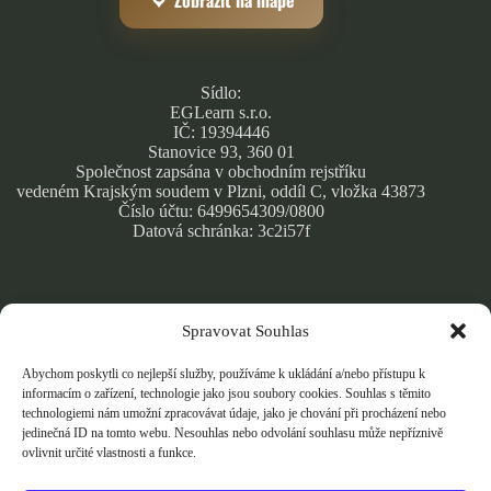
Zobrazit na mapě
Sídlo:
EGLearn s.r.o.
IČ: 19394446
Stanovice 93, 360 01
Společnost zapsána v obchodním rejstříku
vedeném Krajským soudem v Plzni, oddíl C, vložka 43873
Číslo účtu: 6499654309/0800
Datová schránka: 3c2i57f
Spravovat Souhlas
Obchodní podmínky
Zásady ochrany osobních údajů
Abychom poskytli co nejlepší služby, používáme k ukládání a/nebo přístupu k
Cookie Policy
informacím o zařízení, technologie jako jsou soubory cookies. Souhlas s těmito
technologiemi nám umožní zpracovávat údaje, jako je chování při procházení nebo
jedinečná ID na tomto webu. Nesouhlas nebo odvolání souhlasu může nepříznivě
ovlivnit určité vlastnosti a funkce.