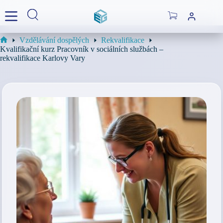
Skip
to
Shopping
content
cart
Vzdělávání dospělých
Rekvalifikace
Home
Kvalifikační kurz Pracovník v sociálních službách –
rekvalifikace Karlovy Vary