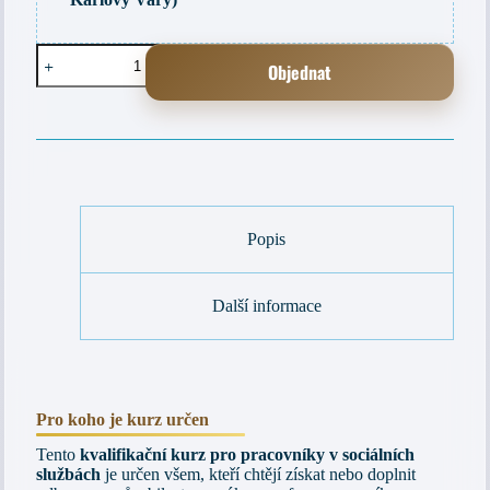
Kvalifikační
Objednat
kurz
Pracovník
v
A
sociálních
l
službách
t
–
e
rekvalifikace
r
Karlovy
n
Vary
a
množství
Popis
t
i
v
Další informace
e
:
Pro koho je kurz určen
Tento
kvalifikační kurz pro pracovníky v sociálních
službách
je určen všem, kteří chtějí získat nebo doplnit