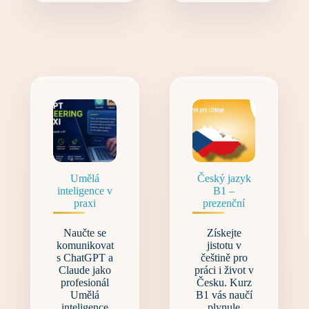
Umělá
Český jazyk
inteligence v
B1 –
praxi
prezenční
Naučte se
Získejte
komunikovat
jistotu v
s ChatGPT a
češtině pro
Claude jako
práci i život v
profesionál
Česku. Kurz
Umělá
B1 vás naučí
inteligence
plynule