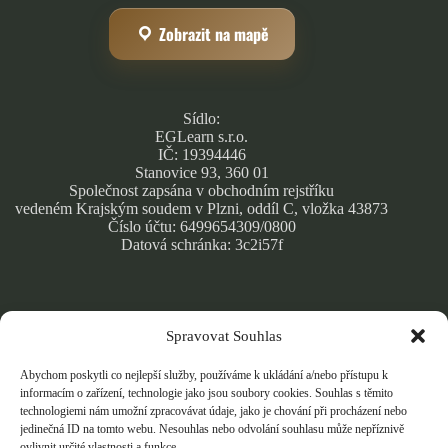
Zobrazit na mapě
Sídlo:
EGLearn s.r.o.
IČ: 19394446
Stanovice 93, 360 01
Společnost zapsána v obchodním rejstříku
vedeném Krajským soudem v Plzni, oddíl C, vložka 43873
Číslo účtu: 6499654309/0800
Datová schránka: 3c2i57f
Spravovat Souhlas
Obchodní podmínky
Zásady ochrany osobních údajů
Abychom poskytli co nejlepší služby, používáme k ukládání a/nebo přístupu k
Cookie Policy
informacím o zařízení, technologie jako jsou soubory cookies. Souhlas s těmito
technologiemi nám umožní zpracovávat údaje, jako je chování při procházení nebo
jedinečná ID na tomto webu. Nesouhlas nebo odvolání souhlasu může nepříznivě
ovlivnit určité vlastnosti a funkce.