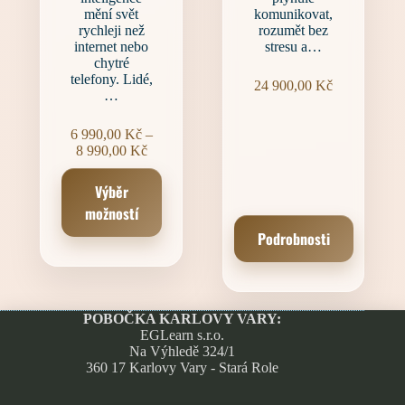
mění svět
komunikovat,
rychleji než
rozumět bez
internet nebo
stresu a…
chytré
telefony. Lidé,
24 900,00
Kč
…
6 990,00
Kč
–
Rozpětí
8 990,00
Kč
cen:
Tento
6 990,00 Kč
Výběr
produkt
až
má
možností
8 990,00 Kč
více
Podrobnosti
variant.
Možnosti
lze
vybrat
na
POBOČKA KARLOVY VARY:
stránce
EGLearn s.r.o.
produktu
Na Výhledě 324/1
360 17 Karlovy Vary - Stará Role