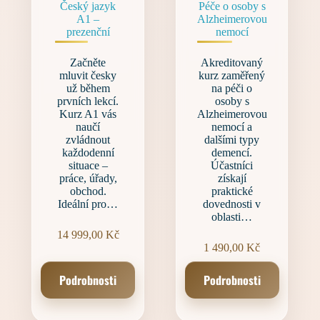
Český jazyk
Péče o osoby s
A1 –
Alzheimerovou
prezenční
nemocí
Začněte
Akreditovaný
mluvit česky
kurz zaměřený
už během
na péči o
prvních lekcí.
osoby s
Kurz A1 vás
Alzheimerovou
naučí
nemocí a
zvládnout
dalšími typy
každodenní
demencí.
situace –
Účastníci
práce, úřady,
získají
obchod.
praktické
Ideální pro…
dovednosti v
oblasti…
14 999,00
Kč
1 490,00
Kč
Podrobnosti
Podrobnosti