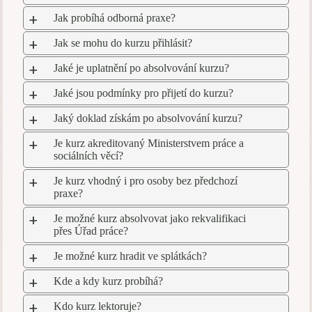
Jak probíhá odborná praxe?
a
Jak se mohu do kurzu přihlásit?
a
Jaké je uplatnění po absolvování kurzu?
a
Jaké jsou podmínky pro přijetí do kurzu?
a
Jaký doklad získám po absolvování kurzu?
a
Je kurz akreditovaný Ministerstvem práce a
a
sociálních věcí?
Je kurz vhodný i pro osoby bez předchozí
a
praxe?
Je možné kurz absolvovat jako rekvalifikaci
a
přes Úřad práce?
Je možné kurz hradit ve splátkách?
a
Kde a kdy kurz probíhá?
a
Kdo kurz lektoruje?
a