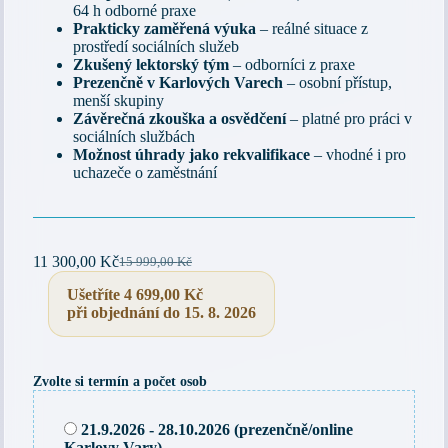
64 h odborné praxe
Prakticky zaměřená výuka
– reálné situace z
prostředí sociálních služeb
Zkušený lektorský tým
– odborníci z praxe
Prezenčně v Karlových Varech
– osobní přístup,
menší skupiny
Závěrečná zkouška a osvědčení
– platné pro práci v
sociálních službách
Možnost úhrady jako rekvalifikace
– vhodné i pro
uchazeče o zaměstnání
11 300,00
Kč
15 999,00
Kč
Původní
Aktuální
cena
cena
Ušetříte
4 699,00
Kč
byla:
je:
při objednání do 15. 8. 2026
15 999,00 Kč.
11 300,00 Kč.
Zvolte si termín a počet osob
21.9.2026 - 28.10.2026 (prezenčně/online
Karlovy Vary)