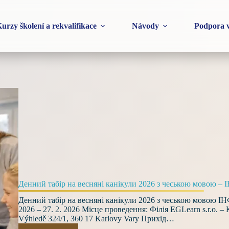
urzy školení a rekvalifikace
Návody
Podpora v
Денний табір на весняні канікули 2026 з чеською мово
Денний табір на весняні канікули 2026 з чеською мовою
2026 – 27. 2. 2026 Місце проведення: Філія EGLearn s.r.o. – 
Výhledě 324/1, 360 17 Karlovy Vary Прихід…