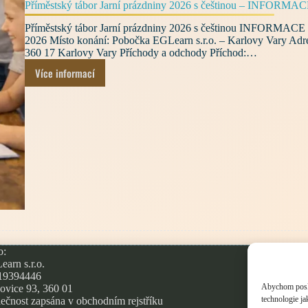
Příměstský tábor Jarní prázdniny 2026 s češtinou – INFOR
Příměstský tábor Jarní prázdniny 2026 s češtinou INFORMACE
2026 Místo konání: Pobočka EGLearn s.r.o. – Karlovy Vary Adr
360 17 Karlovy Vary Příchody a odchody Příchod:…
Více informací
Příměstský
tábor
Jarní
prázdniny
2026
s češtinou
–
INFORMACE
PRO
RODIČE
o:
O
arn s.r.o.
Zá
 19394446
Co
Abychom poskyt
ovice 93, 360 01
technologie j
ečnost zapsána v obchodním rejstříku