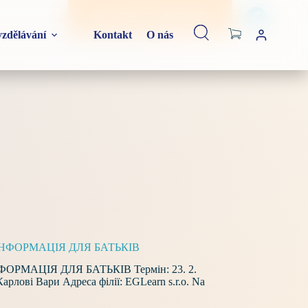
☎ +420 774 960 866
Shopping
zdělávání
Kontakt
O nás
cart
ю – ІНФОРМАЦІЯ ДЛЯ БАТЬКІВ
 ІНФОРМАЦІЯ ДЛЯ БАТЬКІВ Термін: 23. 2.
Карлові Вари Адреса філії: EGLearn s.r.o. Na