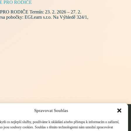
MACE PRO RODIČE
 PRO RODIČE Termín: 23. 2. 2026 – 27. 2.
esa pobočky: EGLearn s.r.o. Na Výhledě 324/1,
bchodní podmínky
Spravovat Souhlas
sady ochrany osobních údajů
okie Policy
li co nejlepší služby, používáme k ukládání a/nebo přístupu k informacím o zařízení,
ako jsou soubory cookies. Souhlas s těmito technologiemi nám umožní zpracovávat