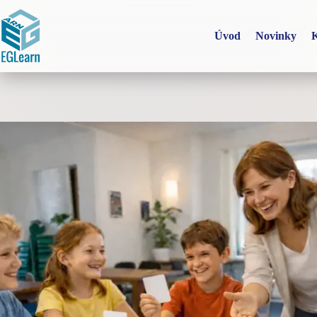
Skip
to
content
Úvod
Novinky
K