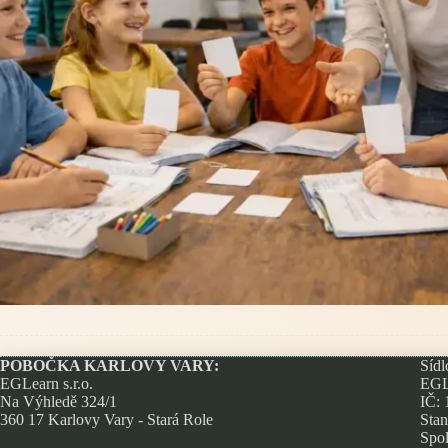
POBOČKA KARLOVY VARY:
Sídl
EGLearn s.r.o.
EGLe
Na Výhledě 324/1
IČ:
360 17 Karlovy Vary - Stará Role
Stan
Spol