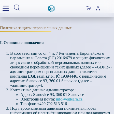
Skip
to
Shopping
content
cart
Политика защиты персональных данных
I. Основные положения
В соответствии со ст. 4 п. 7 Регламента Европейского
парламента и Совета (ЕС) 2016/679 о защите физических
лиц в связи с обработкой персональных данных и о
свободном перемещении таких данных (далее – «GDPR»)
администратором персональных данных является
компания
EGLearn s.r.o.
, IČ 19394446, с юридическим
адресом: Stanovice 93, 360 01 Stanovice (далее –
«администратор»).
Контактные данные администратора:
Адрес: Stanovice 93, 360 01 Stanovice
Электронная почта:
info@eglearn.cz
Телефон: +420 702 513 516
Под персональными данными понимается любая
информация об идентифицированном или поддающемся