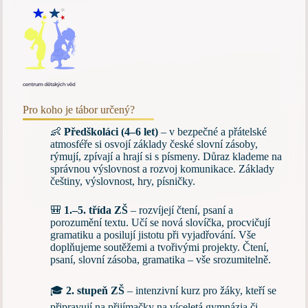
Pro koho je tábor určený?
👶
Předškoláci (4–6 let)
– v bezpečné a přátelské
atmosféře si osvojí základy české slovní zásoby,
rýmují, zpívají a hrají si s písmeny. Důraz klademe na
správnou výslovnost a rozvoj komunikace. Základy
češtiny, výslovnost, hry, písničky.
🎒
1.–5. třída ZŠ
– rozvíjejí čtení, psaní a
porozumění textu. Učí se nová slovíčka, procvičují
gramatiku a posilují jistotu při vyjadřování. Vše
doplňujeme soutěžemi a tvořivými projekty. Čtení,
psaní, slovní zásoba, gramatika – vše srozumitelně.
🎓
2. stupeň ZŠ
– intenzivní kurz pro žáky, kteří se
připravují na přijímačky na víceletá gymnázia či