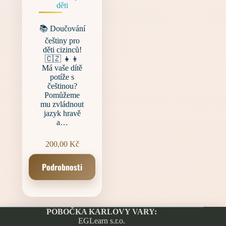
děti
📚 Doučování
češtiny pro
děti cizinců!
🇨🇿 👧👦
Má vaše dítě
potíže s
češtinou?
Pomůžeme
mu zvládnout
jazyk hravě
a…
200,00
Kč
Podrobnosti
POBOČKA KARLOVY VARY:
EGLearn s.r.o.