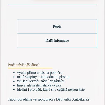
češtiny
l
(proběhl)
t
množství
e
r
n
a
Popis
t
i
v
Další informace
e
:
Proč právě náš tábor?
výuka přímo u nás na pobočce
malé skupiny = individuální přístup
zkušení lektoři, žádní brigádníci
hravá, ale systematická výuka
ideální i pro děti, které si v češtině nejsou jisté
Tábor pořádáme ve spolupráci s Děti války Antoška z.s.