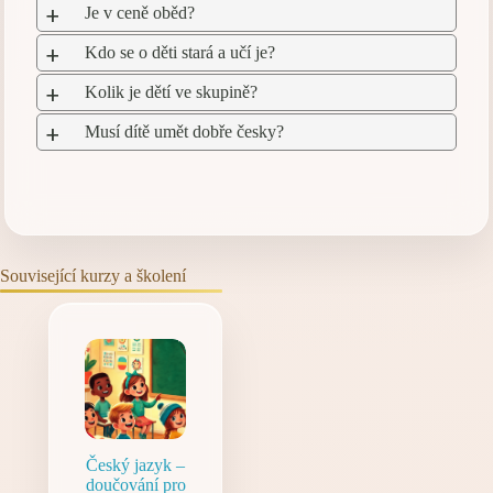
Je v ceně oběd?
a
Kdo se o děti stará a učí je?
a
Kolik je dětí ve skupině?
a
Musí dítě umět dobře česky?
a
Související kurzy a školení
Český jazyk –
doučování pro