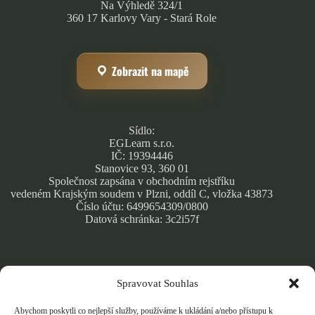
Na Výhledě 324/1
360 17 Karlovy Vary - Stará Role
Zobrazit na mapě
Sídlo:
EGLearn s.r.o.
IČ: 19394446
Stanovice 93, 360 01
Společnost zapsána v obchodním rejstříku
vedeném Krajským soudem v Plzni, oddíl C, vložka 43873
Číslo účtu: 6499654309/0800
Datová schránka: 3c2i57f
Spravovat Souhlas
Obchodní podmínky
Zásady ochrany osobních údajů
Abychom poskytli co nejlepší služby, používáme k ukládání a/nebo přístupu k