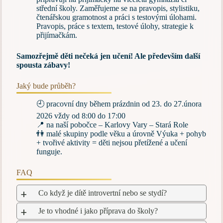
střední školy. Zaměřujeme se na pravopis, stylistiku,
čtenářskou gramotnost a práci s testovými úlohami.
Pravopis, práce s textem, testové úlohy, strategie k
přijímačkám.
Samozřejmě děti nečeká jen učení! Ale především další
spousta zábavy!
Jaký bude průběh?
🕘 pracovní dny během prázdnin od 23. do 27.února
2026 vždy od 8:00 do 17:00
📍 na naší pobočce – Karlovy Vary – Stará Role
👫 malé skupiny podle věku a úrovně Výuka + pohyb
+ tvořivé aktivity = děti nejsou přetížené a učení
funguje.
FAQ
Co když je dítě introvertní nebo se stydí?
a
Je to vhodné i jako příprava do školy?
a