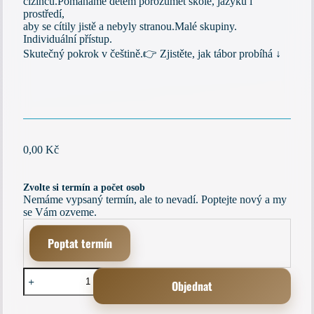
cizinců.Pomáháme dětem porozumět škole, jazyku i
prostředí,
aby se cítily jistě a nebyly stranou.Malé skupiny.
Individuální přístup.
Skutečný pokrok v češtině.👉 Zjistěte, jak tábor probíhá ↓
0,00
Kč
Zvolte si termín a počet osob
Nemáme vypsaný termín, ale to nevadí. Poptejte nový a my
se Vám ozveme.
Poptat termín
Příměstský
Objednat
tábor
s
výukou
A