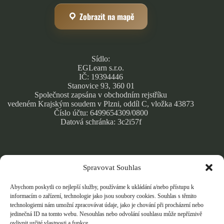
Zobrazit na mapě
Sídlo:
EGLearn s.r.o.
IČ: 19394446
Stanovice 93, 360 01
Společnost zapsána v obchodním rejstříku
vedeném Krajským soudem v Plzni, oddíl C, vložka 43873
Číslo účtu: 6499654309/0800
Datová schránka: 3c2i57f
Spravovat Souhlas
Obchodní podmínky
Zásady ochrany osobních údajů
Abychom poskytli co nejlepší služby, používáme k ukládání a/nebo přístupu k
Cookie Policy
informacím o zařízení, technologie jako jsou soubory cookies. Souhlas s těmito
technologiemi nám umožní zpracovávat údaje, jako je chování při procházení nebo
jedinečná ID na tomto webu. Nesouhlas nebo odvolání souhlasu může nepříznivě
ovlivnit určité vlastnosti a funkce.