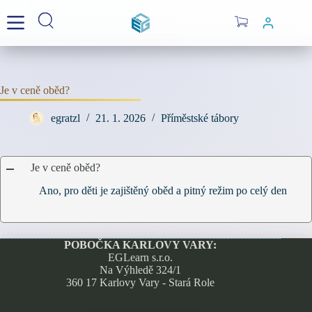
Skip
to
Shopping
content
cart
Je v ceně oběd?
egratzl
21. 1. 2026
Příměstské tábory
Je v ceně oběd?
A
Ano, pro děti je zajištěný oběd a pitný režim po celý den
POBOČKA KARLOVY VARY:
EGLearn s.r.o.
Na Výhledě 324/1
360 17 Karlovy Vary - Stará Role