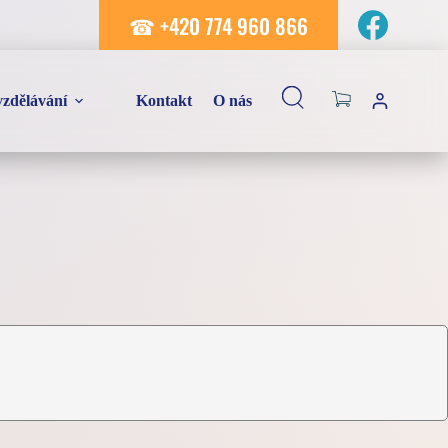
☎ +420 774 960 866
Shopping
zdělávání
Kontakt
O nás
cart