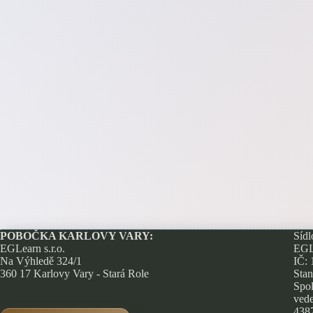
POBOČKA KARLOVY VARY:
Sídl
EGLearn s.r.o.
EGLe
Na Výhledě 324/1
IČ:
360 17 Karlovy Vary - Stará Role
Stan
Spol
vede
438