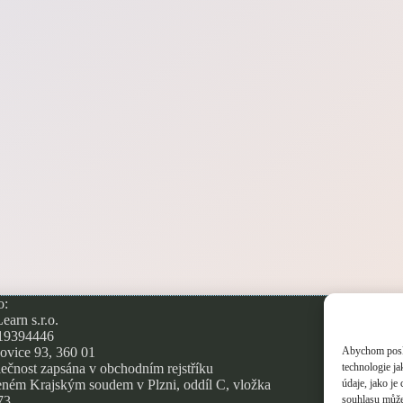
o:
O
arn s.r.o.
Zá
 19394446
Co
Abychom poskyt
ovice 93, 360 01
technologie j
ečnost zapsána v obchodním rejstříku
údaje, jako j
ném Krajským soudem v Plzni, oddíl C, vložka
souhlasu může 
73