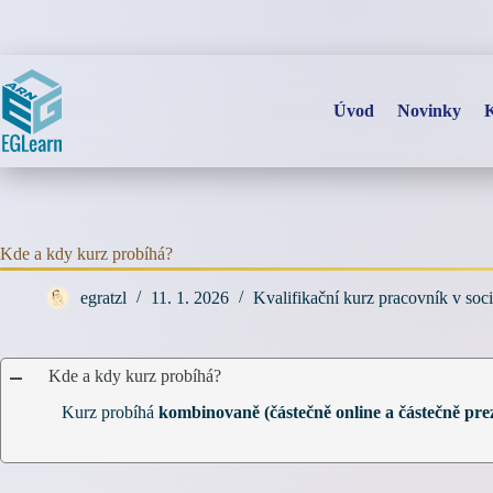
Skip
to
content
Úvod
Novinky
K
Kde a kdy kurz probíhá?
egratzl
11. 1. 2026
Kvalifikační kurz pracovník v soc
Kde a kdy kurz probíhá?
A
Kurz probíhá
kombinovaně (částečně online a částečně pr