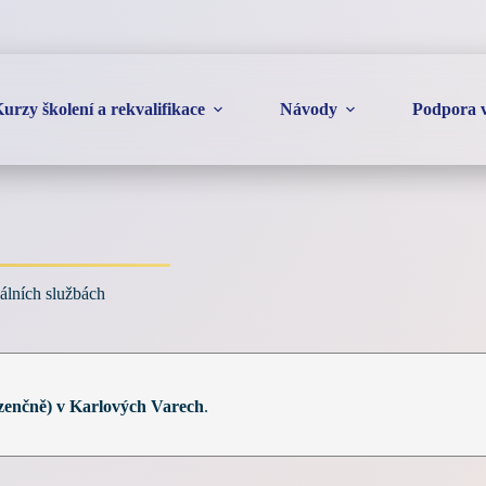
urzy školení a rekvalifikace
Návody
Podpora v
iálních službách
ezenčně) v Karlových Varech
.