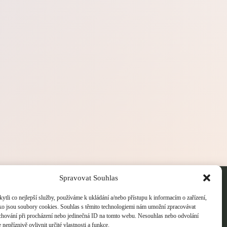
bchodní podmínky
Spravovat Souhlas
sady ochrany osobních údajů
okie Policy
li co nejlepší služby, používáme k ukládání a/nebo přístupu k informacím o zařízení,
ako jsou soubory cookies. Souhlas s těmito technologiemi nám umožní zpracovávat
e chování při procházení nebo jedinečná ID na tomto webu. Nesouhlas nebo odvolání
nepříznivě ovlivnit určité vlastnosti a funkce.