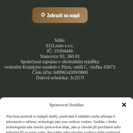
Zobrazit na mapě
Sídlo:
EGLearn s.r.o.
IČ: 19394446
Stanovice 93, 360 01
Společnost zapsána v obchodním rejstříku
vedeném Krajským soudem v Plzni, oddíl C, vložka 43873
Číslo účtu: 6499654309/0800
Datová schránka: 3c2i57f
Spravovat Souhlas
Obchodní podmínky
Zásady ochrany osobních údajů
Abychom poskytli co nejlepší služby, používáme k ukládání a/nebo přístupu k
Cookie Policy
informacím o zařízení, technologie jako jsou soubory cookies. Souhlas s těmito
technologiemi nám umožní zpracovávat údaje, jako je chování při procházení nebo
jedinečná ID na tomto webu. Nesouhlas nebo odvolání souhlasu může nepříznivě