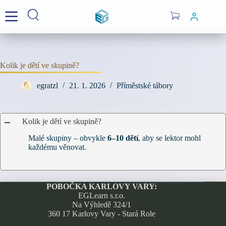
Skip
to
Shopping
content
cart
Kolik je dětí ve skupině?
egratzl
21. 1. 2026
Příměstské tábory
Kolik je dětí ve skupině?
A
Malé skupiny – obvykle
6–10 dětí
, aby se lektor mohl
každému věnovat.
POBOČKA KARLOVY VARY:
EGLearn s.r.o.
Na Výhledě 324/1
360 17 Karlovy Vary - Stará Role