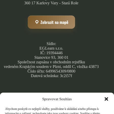
360 17 Karlovy Vary - Stará Role
Zobrazit na mapě
Sídlo:
EGLearn s.r.o.
IČ: 19394446
Stanovice 93, 360 01
Společnost zapsána v obchodním rejstříku
vedeném Krajským soudem v Plzni, oddíl C, vložka 43873
Číslo účtu: 6499654309/0800
Datová schránka: 3c2i57f
Spravovat Souhlas
Obchodní podmínky
Zásady ochrany osobních údajů
Abychom poskytli co nejlepší služby, používáme k ukládání a/nebo přístupu k
Cookie Policy
informacím o zařízení, technologie jako jsou soubory cookies. Souhlas s těmito