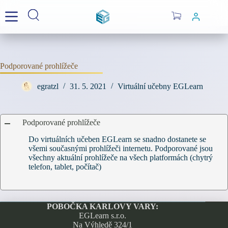
Skip
to
Shopping
content
cart
Podporované prohlížeče
egratzl
31. 5. 2021
Virtuální učebny EGLearn
Podporované prohlížeče
A
Do virtuálních učeben EGLearn se snadno dostanete se
všemi současnými prohlížeči internetu. Podporované jsou
všechny aktuální prohlížeče na všech platformách (chytrý
telefon, tablet, počítač)
POBOČKA KARLOVY VARY:
EGLearn s.r.o.
Na Výhledě 324/1