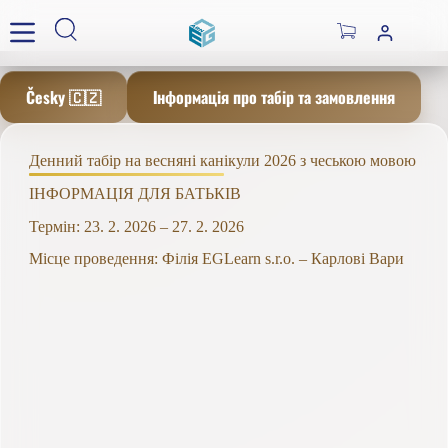
Skip
to
Shopping
content
cart
Česky 🇨🇿
Інформація про табір та замовлення
Денний табір на весняні канікули 2026 з чеською мовою
ІНФОРМАЦІЯ ДЛЯ БАТЬКІВ
Термін: 23. 2. 2026 – 27. 2. 2026
Місце проведення: Філія EGLearn s.r.o. – Карлові Вари