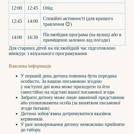
12:00
12:45
Обід
Спокійні активності (для кращого
12:45
14:00
травлення 😊)
Післяобідня програма (на вулиці або в
14:00
16:30
приміщенні залежно від погоди)
Для старших дітей на післяобідній час підготовлено
мінікурс з візуального програмування
Важлива інформація
У перший день дитина повинна бути передана
особисто. За вашою письмовою згодою
у наступні дні вона може приходити та йти
самостійно на підставі вашої письмової згоди.
Забрати дитину може лише законний представник
або уповноважена особа (за винятком письмової
згоди батьків)
Дитина зобов’язана дотримуватися вказівок
керівників.
У разі захворювання дитину неможливо прийняти
до табору.