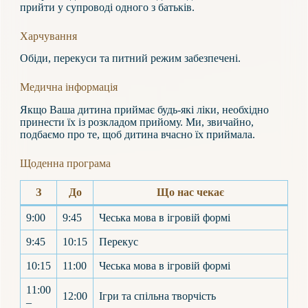
прийти у супроводі одного з батьків.
Харчування
Обіди, перекуси та питний режим забезпечені.
Медична інформація
Якщо Ваша дитина приймає будь-які ліки, необхідно
принести їх із розкладом прийому. Ми, звичайно,
подбаємо про те, щоб дитина вчасно їх приймала.
Щоденна програма
З
До
Що нас чекає
9:00
9:45
Чеська мова в ігровій формі
9:45
10:15
Перекус
10:15
11:00
Чеська мова в ігровій формі
11:00
12:00
Ігри та спільна творчість
–