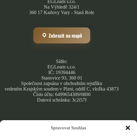
EGLearn s.r.o.
Na Výhledě 324/1
360 17 Karlovy Vary - Stará Role
Zobrazit na mapě
Sídlo:
EGLearn s.r.o.
IČ: 19394446
Stanovice 93, 360 01
Společnost zapsána v obchodním rejstříku
vedeném Krajským soudem v Plzni, oddíl C, vložka 43873
Číslo účtu: 6499654309/0800
Datová schránka: 3c2i57f
Spravovat Souhlas
Obchodní podmínky