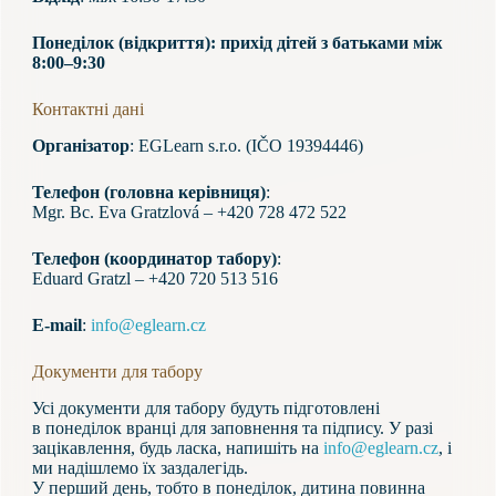
Понеділок (відкриття): прихід дітей з батьками між
8:00–9:30
Контактні дані
Організатор
: EGLearn s.r.o. (IČO 19394446)
Телефон (головна керівниця)
:
Mgr. Bc. Eva Gratzlová – +420 728 472 522
Телефон (координатор табору)
:
Eduard Gratzl – +420 720 513 516
E-mail
:
info@eglearn.cz
Документи для табору
Усі документи для табору будуть підготовлені
в понеділок вранці для заповнення та підпису. У разі
зацікавлення, будь ласка, напишіть на
info@eglearn.cz
, і
ми надішлемо їх заздалегідь.
У перший день, тобто в понеділок, дитина повинна